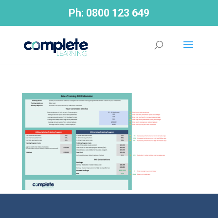
Ph:
0800 123 649